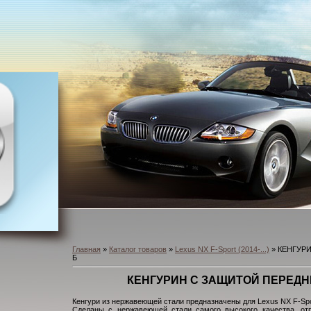
Главная
»
Каталог товаров
»
Lexus NX F-Sport (2014-...)
» КЕНГУР
Б
КЕНГУРИН С ЗАЩИТОЙ ПЕРЕДН
Кенгури из нержавеющей стали предназначены для Lexus NX F-Spo
Сделаны с нержавеющей стали самого высокого качества, от