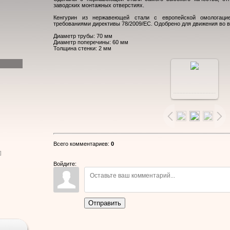
заводских монтажных отверстиях.
Кенгурин из нержавеющей стали с европейской омологацие
требованиями директивы 78/2009/EC. Одобрено для движения во в
Диаметр трубы: 70 мм
Диаметр поперечины: 60 мм
Толщина стенки: 2 мм
В
реальном
размере
Всего комментариев
:
0
]
850x565
/
Войдите:
64.5Kb
Отправить