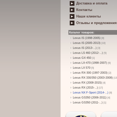
Доставка и оплата
Контакты
Наши клиенты
Отзывы и предложения
Каталог товаров:
Lexus IS (1998-2005)
[8]
Lexus IS (2005-2013)
[10]
Lexus IS (2013-...)
[3]
Lexus LS 460 (2012-...)
[5]
Lexus GX 450
[1]
Lexus LX-470 (1998-2007)
[6]
Lexus LX 570
[5]
Lexus RX-300 (1997-2003)
[2]
Lexus RX 330/350 (2003-2008)
[13
Lexus RX (2008-2015)
[4]
Lexus RX (2015-...)
[17]
Lexus NX F-Sport (2014-...)
[9]
Lexus GS350 (2006-2011)
[4]
Lexus GS350 (2011-...)
[1]