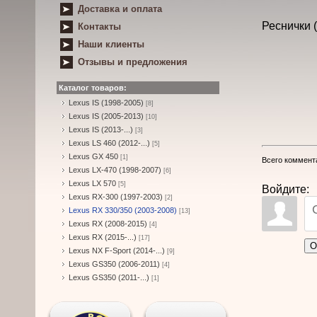
Доставка и оплата
Реснички 
Контакты
Наши клиенты
Отзывы и предложения
Каталог товаров:
Lexus IS (1998-2005)
[8]
Lexus IS (2005-2013)
[10]
Lexus IS (2013-...)
[3]
Lexus LS 460 (2012-...)
[5]
Lexus GX 450
[1]
Всего коммент
Lexus LX-470 (1998-2007)
[6]
Lexus LX 570
[5]
Войдите:
Lexus RX-300 (1997-2003)
[2]
Lexus RX 330/350 (2003-2008)
[13]
Lexus RX (2008-2015)
[4]
Lexus RX (2015-...)
[17]
О
Lexus NX F-Sport (2014-...)
[9]
Lexus GS350 (2006-2011)
[4]
Lexus GS350 (2011-...)
[1]