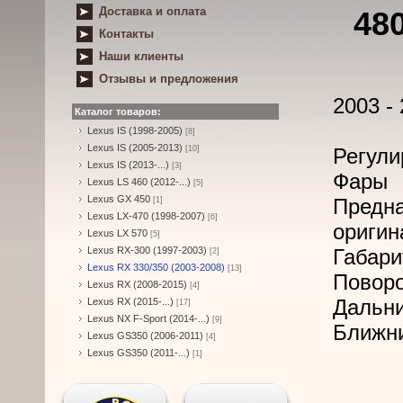
Доставка и оплата
48
Контакты
Наши клиенты
Отзывы и предложения
2003 -
Каталог товаров:
Lexus IS (1998-2005)
[8]
Lexus IS (2005-2013)
[10]
Регули
Lexus IS (2013-...)
[3]
Фары
Lexus LS 460 (2012-...)
[5]
Lexus GX 450
Предн
[1]
Lexus LX-470 (1998-2007)
[6]
ориги
Lexus LX 570
[5]
Lexus RX-300 (1997-2003)
Габари
[2]
Lexus RX 330/350 (2003-2008)
[13]
Повор
Lexus RX (2008-2015)
[4]
Дальни
Lexus RX (2015-...)
[17]
Lexus NX F-Sport (2014-...)
[9]
Ближни
Lexus GS350 (2006-2011)
[4]
Lexus GS350 (2011-...)
[1]