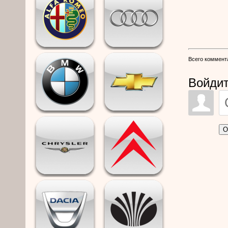
Всего коммент
Войдит
О