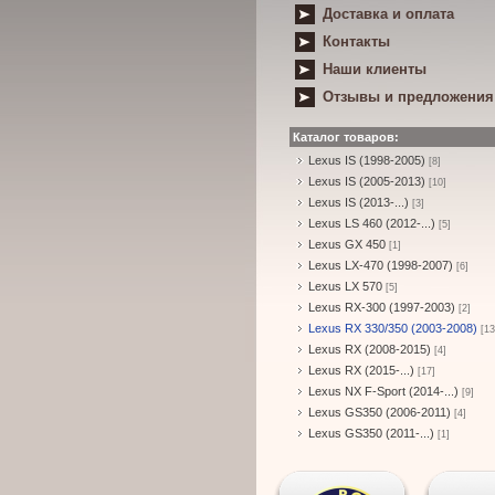
Доставка и оплата
Контакты
Наши клиенты
Отзывы и предложения
Каталог товаров:
Lexus IS (1998-2005)
[8]
Lexus IS (2005-2013)
[10]
Lexus IS (2013-...)
[3]
Lexus LS 460 (2012-...)
[5]
Lexus GX 450
[1]
Lexus LX-470 (1998-2007)
[6]
Lexus LX 570
[5]
Lexus RX-300 (1997-2003)
[2]
Lexus RX 330/350 (2003-2008)
[13
Lexus RX (2008-2015)
[4]
Lexus RX (2015-...)
[17]
Lexus NX F-Sport (2014-...)
[9]
Lexus GS350 (2006-2011)
[4]
Lexus GS350 (2011-...)
[1]