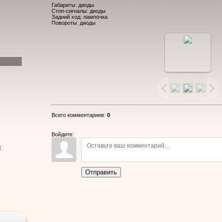
Габариты: диоды
Стоп-сигналы: диоды
Задний ход: лампочка
Повороты: диоды
В
реальном
размере
Всего комментариев
:
0
800x600
/
Войдите:
]
160.5Kb
Отправить