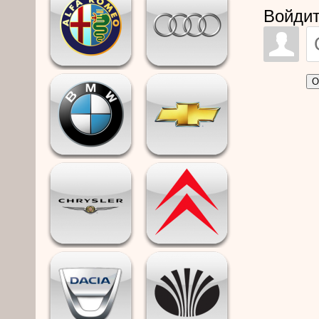
Войдит
О