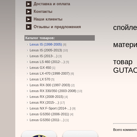
Доставка и оплата
Контакты
Наши клиенты
спойле
Отзывы и предложения
Каталог товаров:
матери
Lexus IS (1998-2005)
[8]
Lexus IS (2005-2013)
[10]
Lexus IS (2013-...)
[3]
това
Lexus LS 460 (2012-...)
[5]
Lexus GX 450
GUTA
[1]
Lexus LX-470 (1998-2007)
[6]
Lexus LX 570
[5]
Lexus RX-300 (1997-2003)
[2]
Lexus RX 330/350 (2003-2008)
[13]
Lexus RX (2008-2015)
[4]
Lexus RX (2015-...)
[17]
Lexus NX F-Sport (2014-...)
[9]
Lexus GS350 (2006-2011)
[4]
Lexus GS350 (2011-...)
[1]
Всего коммент