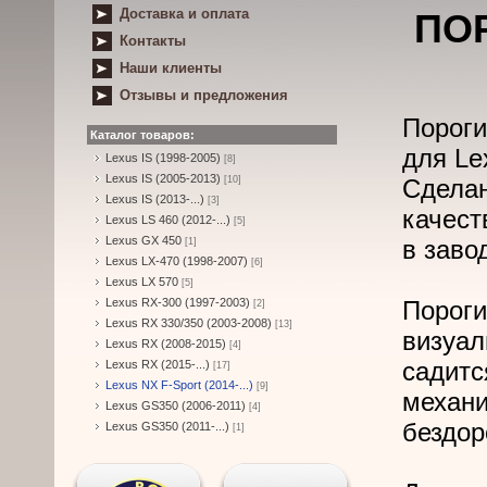
Доставка и оплата
ПО
Контакты
Наши клиенты
Отзывы и предложения
Порог
Каталог товаров:
для Le
Lexus IS (1998-2005)
[8]
Lexus IS (2005-2013)
[10]
Сделан
Lexus IS (2013-...)
[3]
качест
Lexus LS 460 (2012-...)
[5]
Lexus GX 450
в заво
[1]
Lexus LX-470 (1998-2007)
[6]
Lexus LX 570
[5]
Lexus RX-300 (1997-2003)
Порог
[2]
Lexus RX 330/350 (2003-2008)
[13]
визуа
Lexus RX (2008-2015)
[4]
садит
Lexus RX (2015-...)
[17]
Lexus NX F-Sport (2014-...)
[9]
механ
Lexus GS350 (2006-2011)
[4]
бездор
Lexus GS350 (2011-...)
[1]