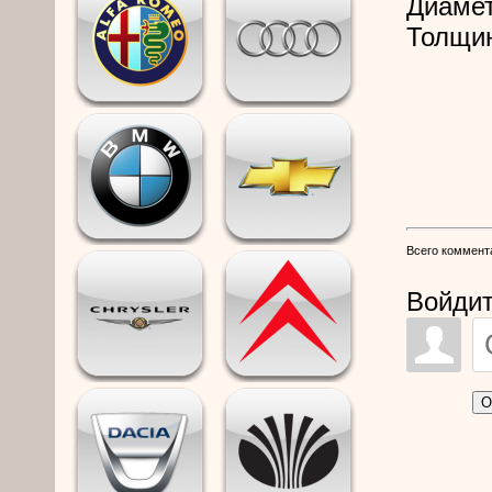
Диамет
Толщин
Всего коммент
Войдит
О